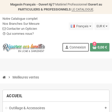
Magasin Français - Ouvert 6j/7
Matériel Professionnel
Ouvert au
PARTICULIERS & PROFESSIONNELS
LE CATALOGUE
.
Notre Catalogue complet
Nos Branches Sur Mesure
Français
EUR €
Contacter un Opticien
Qui sommes nous?
help_outline
0
person
Connexion
0,00 €
chevron_right
Meilleures ventes
ACCUEIL
Outillage & Accessoires
add