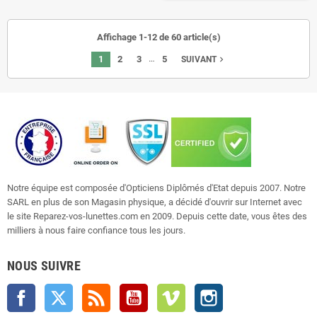
Affichage 1-12 de 60 article(s)
…
1
2
3
5
navigate_next
SUIVANT
Notre équipe est composée d'Opticiens Diplômés d'Etat depuis 2007. Notre
SARL en plus de son Magasin physique, a décidé d'ouvrir sur Internet avec
le site Reparez-vos-lunettes.com en 2009. Depuis cette date, vous êtes des
milliers à nous faire confiance tous les jours.
NOUS SUIVRE
Facebook
Twitter
Rss
YouTube
Vimeo
Instagram