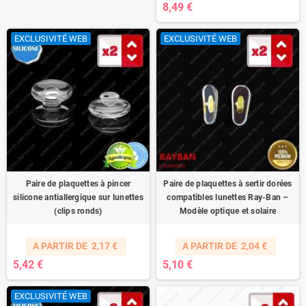
8,49 €
EXCLUSIVITÉ WEB
EXCLUSIVITÉ WEB
Paire de plaquettes à pincer
Paire de plaquettes à sertir dorées
silicone antiallergique sur lunettes
compatibles lunettes Ray-Ban –
(clips ronds)
Modèle optique et solaire
A PARTIR DE
2,17 €
A PARTIR DE
2,04 €
5,42 €
5,10 €
EXCLUSIVITÉ WEB