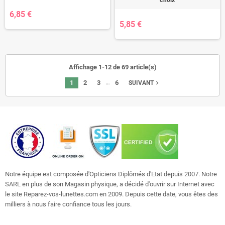
choix
6,85 €
5,85 €
Affichage 1-12 de 69 article(s)
…
1
2
3
6
navigate_next
SUIVANT
Notre équipe est composée d'Opticiens Diplômés d'Etat depuis 2007. Notre
SARL en plus de son Magasin physique, a décidé d'ouvrir sur Internet avec
le site Reparez-vos-lunettes.com en 2009. Depuis cette date, vous êtes des
milliers à nous faire confiance tous les jours.