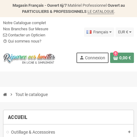
Magasin Français - Ouvert 6j/7
Matériel Professionnel
Ouvert au
PARTICULIERS & PROFESSIONNELS
LE CATALOGUE
.
Notre Catalogue complet
Nos Branches Sur Mesure
Français
EUR €
Contacter un Opticien
Qui sommes nous?
help_outline
0
person
Connexion
0,00 €
chevron_right
Tout le catalogue
ACCUEIL
Outillage & Accessoires
add